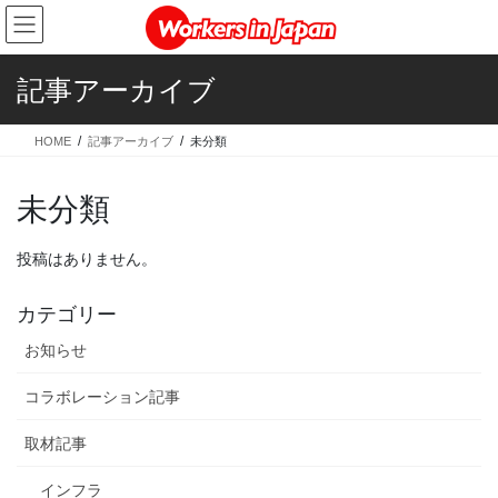
コ
ナ
ン
ビ
テ
ゲ
ン
ー
記事アーカイブ
ツ
シ
に
ョ
HOME
記事アーカイブ
未分類
移
ン
動
に
移
未分類
動
投稿はありません。
カテゴリー
お知らせ
コラボレーション記事
取材記事
インフラ