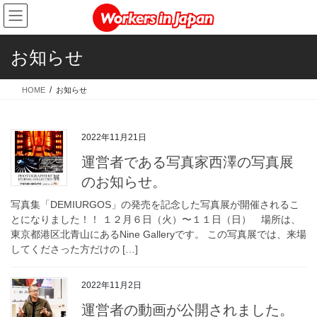
コ
ナ
ン
ビ
テ
ゲ
ン
ー
お知らせ
ツ
シ
に
ョ
HOME
お知らせ
移
ン
動
に
移
2022年11月21日
動
運営者である写真家西澤の写真展
のお知らせ。
写真集「DEMIURGOS」の発売を記念した写真展が開催されるこ
とになりました！！ １２月６日（火）〜１１日（日） 場所は、
東京都港区北青山にあるNine Galleryです。 この写真展では、来場
してくださった方だけの […]
2022年11月2日
運営者の動画が公開されました。