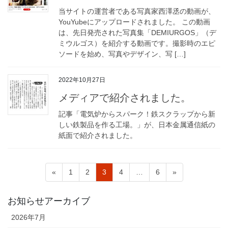
当サイトの運営者である写真家西澤丞の動画が、
YouYubeにアップロードされました。 この動画
は、先日発売された写真集「DEMIURGOS」（デ
ミウルゴス）を紹介する動画です。撮影時のエピ
ソードを始め、写真やデザイン、写 […]
2022年10月27日
メディアで紹介されました。
記事「電気炉からスパーク！鉄スクラップから新
しい鉄製品を作る工場。」が、日本金属通信紙の
紙面で紹介されました。
投
ペ
ペ
ペ
ペ
ペ
«
1
2
3
4
…
6
»
稿
ー
ー
ー
ー
ー
ジ
ジ
ジ
ジ
ジ
の
お知らせアーカイブ
ペ
2026年7月