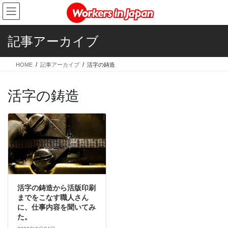
コ
ナ
ン
ビ
テ
ゲ
ン
ー
記事アーカイブ
ツ
シ
に
ョ
HOME
記事アーカイブ
活字の鋳造
移
ン
動
に
移
活字の鋳造
動
活字の鋳造から活版印刷
までをこなす職人さん
に、仕事内容を聞いてみ
た。