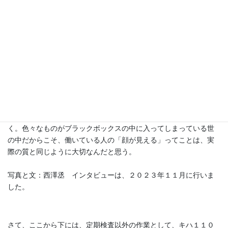
道の駅みたいな産直市場で売っている農作物には、「私が作りま
した！」なんて、写真と一緒に文章が添えられていることがあ
る。買う方としては、誰が作ったのか分かっていると安心感があ
るし、ちょっとしたこだわりなんかが書いてあると、ついつい手
に取ってしまう。
今回の取材は、鉄道だったんだけど、この人たちが整備してくれ
ているんだと思うと、鉄道のありがたみが増すし、親近感もわ
く。色々なものがブラックボックスの中に入ってしまっている世
の中だからこそ、働いている人の「顔が見える」ってことは、実
際の質と同じように大切なんだと思う。
写真と文：西澤丞 インタビューは、２０２３年１１月に行いま
した。
さて、ここから下には、定期検査以外の作業として、キハ１１０